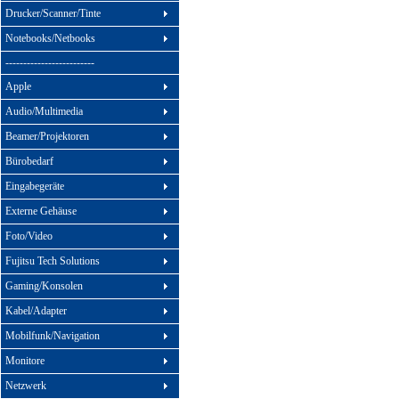
Drucker/Scanner/Tinte
Notebooks/Netbooks
-------------------------
Apple
Audio/Multimedia
Beamer/Projektoren
Bürobedarf
Eingabegeräte
Externe Gehäuse
Foto/Video
Fujitsu Tech Solutions
Gaming/Konsolen
Kabel/Adapter
Mobilfunk/Navigation
Monitore
Netzwerk