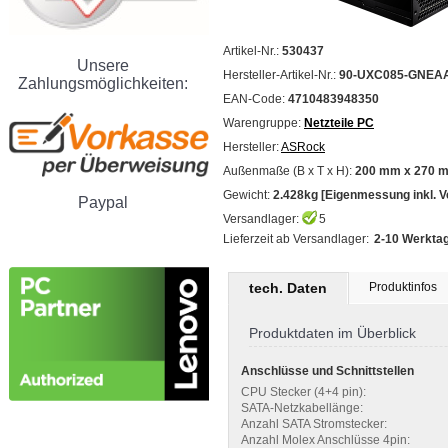
Artikel-Nr.:
530437
Unsere
Hersteller-Artikel-Nr.:
90-UXC085-GNEA
Zahlungsmöglichkeiten:
EAN-Code:
4710483948350
Warengruppe:
Netzteile PC
Hersteller:
ASRock
Außenmaße (B x T x H):
200 mm x 270 
Gewicht:
2.428kg [Eigenmessung inkl. 
Paypal
Versandlager:
5
Lieferzeit ab Versandlager:
2-10 Werktag
tech. Daten
Produktinfos
Produktdaten im Überblick
Anschlüsse und Schnittstellen
CPU Stecker (4+4 pin):
SATA-Netzkabellänge:
Anzahl SATA Stromstecker:
Anzahl Molex Anschlüsse 4pin: