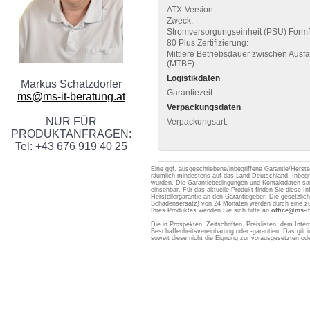
ATX-Version:
Zweck:
Stromversorgungseinheit (PSU) Formf
80 Plus Zertifizierung:
Mittlere Betriebsdauer zwischen Ausfä
(MTBF):
Logistikdaten
Markus Schatzdorfer
Garantiezeit:
ms@ms-it-beratung.at
Verpackungsdaten
NUR FÜR
Verpackungsart:
PRODUKTANFRAGEN:
Tel: +43 676 919 40 25
Eine ggf. ausgeschriebene/inbegriffene Garantie/Herstel
räumlich mindestens auf das Land Deutschland. Inbegri
wurden. Die Garantiebedingungen und Kontaktdaten samt
einsehbar. Für das aktuelle Produkt finden Sie diese In
Herstellergarantie an den Garantiegeber. Die gesetzli
Schadensersatz) von 24 Monaten werden durch eine zusä
Ihres Produktes wenden Sie sich bitte an
office@ms-it
Die in Prospekten, Zeitschriften, Preislisten, dem Int
Beschaffenheitsvereinbarung oder -garantien. Das gil
soweit diese nicht die Eignung zur vorausgesetzten 