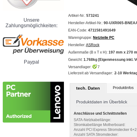
Artikel-Nr.:
573241
Unsere
Hersteller-Artikel-Nr.:
90-UXR065-BNEA
Zahlungsmöglichkeiten:
EAN-Code:
4711581491649
Warengruppe:
Netzteile PC
Hersteller:
ASRock
Außenmaße (B x T x H):
197 mm x 270 
Gewicht:
1.768kg [Eigenmessung inkl. 
Paypal
Versandlager:
7
Lieferzeit ab Versandlager:
2-10 Werktag
tech. Daten
Produktinfos
Produktdaten im Überblick
Anschlüsse und Schnittstellen
SATA-Netzkabellänge:
Stromkabellänge Motherboard:
Anzahl PCI Express Stromstecker 6+2
Anzahl SATA Stromstecker: